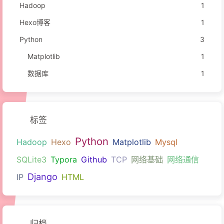
Hadoop
1
Hexo博客
1
Python
3
Matplotlib
1
数据库
1
标签
Python
Hadoop
Hexo
Matplotlib
Mysql
SQLite3
Typora
Github
TCP
网络基础
网络通信
Django
IP
HTML
归档